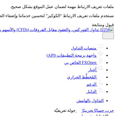
ملفات تعريف الارتباط مهمة لضمان عمل الموقع بشكل صحيح.
نستخدم ملفات تعريف الارتباط “الكوكيز” لتحسين خدماتنا وإضفاء ال
قبول ومتابعة
منصات التداول
واجهة برمجة التطبيقات (API)
FXOpen الخاص بي
أخبار
المُخطَّط الحراري
الدعم
الدليل
التداول بالهامش
جرب حسابًا تجريبيًا
جولة تعريفيَّة