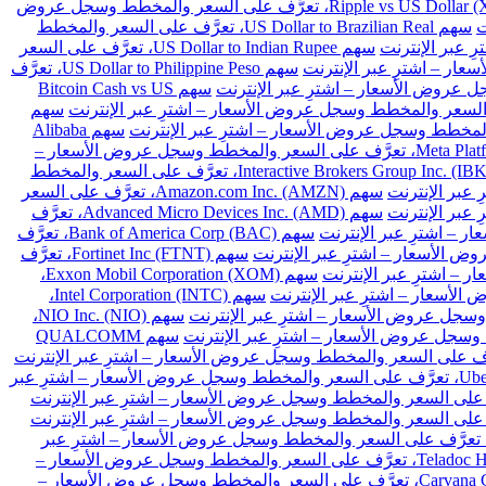
سهم Ripple vs US Dollar (XRPUSD)، تعرَّف على السعر والمخطط وسجل عروض
سهم US Dollar to Brazilian Real، تعرَّف على السعر والمخطط
سهم US Dollar to Indian Rupee، تعرَّف على السعر
سهم US Dollar to Philippine Peso، تعرَّف
سهم Bitcoin Cash vs US
سهم
سهم Alibaba
سهم Meta Platforms Inc. Class A (META)، تعرَّف على السعر والمخطط وسجل عروض الأسعار –
سهم Interactive Brokers Group Inc. (IBKR)، تعرَّف على السعر والمخطط
سهم Amazon.com Inc. (AMZN)، تعرَّف على السعر
سهم Advanced Micro Devices Inc. (AMD)، تعرَّف
سهم Bank of America Corp (BAC)، تعرَّف
سهم Fortinet Inc (FTNT)، تعرَّف
سهم Exxon Mobil Corporation (XOM)،
سهم Intel Corporation (INTC)،
سهم NIO Inc. (NIO)،
سهم QUALCOMM
سهم Uber Technologies Inc. (UBER)، تعرَّف على السعر والمخطط وسجل عروض الأسعار – اشترِ عبر
هم Intellia Therapeutics Inc (NTLA)، تعرَّف على السعر والمخطط وسجل عروض الأسعار – اشترِ عبر
سهم Teladoc Health Inc (TDOC)، تعرَّف على السعر والمخطط وسجل عروض الأسعار –
سهم Carvana Co (CVNA)، تعرَّف على السعر والمخطط وسجل عروض الأسعار –