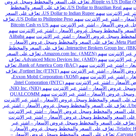
سهم Ripple vs US Dollar (XRPUSD)، تعرَّف على السعر والمخطط وسجل عروض
سهم US Dollar to Brazilian Real، تعرَّف على السعر والمخطط
سهم US Dollar to Indian Rupee، تعرَّف على السعر
سهم US Dollar to Philippine Peso، تعرَّف
سهم Bitcoin Cash vs US
سهم
سهم Alibaba
سهم Meta Platforms Inc. Class A (META)، تعرَّف على السعر والمخطط وسجل عروض الأسعار –
سهم Interactive Brokers Group Inc. (IBKR)، تعرَّف على السعر والمخطط
سهم Amazon.com Inc. (AMZN)، تعرَّف على السعر
سهم Advanced Micro Devices Inc. (AMD)، تعرَّف
سهم Bank of America Corp (BAC)، تعرَّف
سهم Fortinet Inc (FTNT)، تعرَّف
سهم Exxon Mobil Corporation (XOM)،
سهم Intel Corporation (INTC)،
سهم NIO Inc. (NIO)،
سهم QUALCOMM
سهم Uber Technologies Inc. (UBER)، تعرَّف على السعر والمخطط وسجل عروض الأسعار – اشترِ عبر
هم Intellia Therapeutics Inc (NTLA)، تعرَّف على السعر والمخطط وسجل عروض الأسعار – اشترِ عبر
سهم Teladoc Health Inc (TDOC)، تعرَّف على السعر والمخطط وسجل عروض الأسعار –
سهم Carvana Co (CVNA)، تعرَّف على السعر والمخطط وسجل عروض الأسعار –