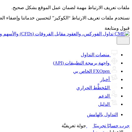
ملفات تعريف الارتباط مهمة لضمان عمل الموقع بشكل صحيح.
نستخدم ملفات تعريف الارتباط “الكوكيز” لتحسين خدماتنا وإضفاء ال
قبول ومتابعة
منصات التداول
واجهة برمجة التطبيقات (API)
FXOpen الخاص بي
أخبار
المُخطَّط الحراري
الدعم
الدليل
التداول بالهامش
جرب حسابًا تجريبيًا
جولة تعريفيَّة