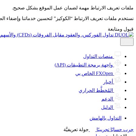
ملفات تعريف الارتباط مهمة لضمان عمل الموقع بشكل صحيح.
نستخدم ملفات تعريف الارتباط “الكوكيز” لتحسين خدماتنا وإضفاء ال
قبول ومتابعة
منصات التداول
واجهة برمجة التطبيقات (API)
FXOpen الخاص بي
أخبار
المُخطَّط الحراري
الدعم
الدليل
التداول بالهامش
جرب حسابًا تجريبيًا
جولة تعريفيَّة