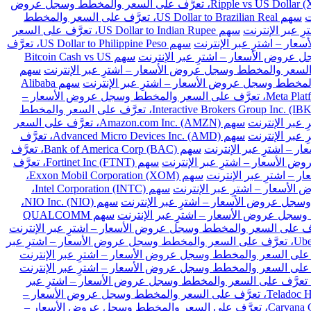
سهم Ripple vs US Dollar (XRPUSD)، تعرَّف على السعر والمخطط وسجل عروض
سهم US Dollar to Brazilian Real، تعرَّف على السعر والمخطط
سهم US Dollar to Indian Rupee، تعرَّف على السعر
سهم US Dollar to Philippine Peso، تعرَّف
سهم Bitcoin Cash vs US
سهم
سهم Alibaba
سهم Meta Platforms Inc. Class A (META)، تعرَّف على السعر والمخطط وسجل عروض الأسعار –
سهم Interactive Brokers Group Inc. (IBKR)، تعرَّف على السعر والمخطط
سهم Amazon.com Inc. (AMZN)، تعرَّف على السعر
سهم Advanced Micro Devices Inc. (AMD)، تعرَّف
سهم Bank of America Corp (BAC)، تعرَّف
سهم Fortinet Inc (FTNT)، تعرَّف
سهم Exxon Mobil Corporation (XOM)،
سهم Intel Corporation (INTC)،
سهم NIO Inc. (NIO)،
سهم QUALCOMM
سهم Uber Technologies Inc. (UBER)، تعرَّف على السعر والمخطط وسجل عروض الأسعار – اشترِ عبر
هم Intellia Therapeutics Inc (NTLA)، تعرَّف على السعر والمخطط وسجل عروض الأسعار – اشترِ عبر
سهم Teladoc Health Inc (TDOC)، تعرَّف على السعر والمخطط وسجل عروض الأسعار –
سهم Carvana Co (CVNA)، تعرَّف على السعر والمخطط وسجل عروض الأسعار –