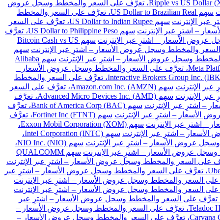
سهم Ripple vs US Dollar (XRPUSD)، تعرَّف على السعر والمخطط وسجل عروض
سهم US Dollar to Brazilian Real، تعرَّف على السعر والمخطط
سهم US Dollar to Indian Rupee، تعرَّف على السعر
سهم US Dollar to Philippine Peso، تعرَّف
سهم Bitcoin Cash vs US
سهم
سهم Alibaba
سهم Meta Platforms Inc. Class A (META)، تعرَّف على السعر والمخطط وسجل عروض الأسعار –
سهم Interactive Brokers Group Inc. (IBKR)، تعرَّف على السعر والمخطط
سهم Amazon.com Inc. (AMZN)، تعرَّف على السعر
سهم Advanced Micro Devices Inc. (AMD)، تعرَّف
سهم Bank of America Corp (BAC)، تعرَّف
سهم Fortinet Inc (FTNT)، تعرَّف
سهم Exxon Mobil Corporation (XOM)،
سهم Intel Corporation (INTC)،
سهم NIO Inc. (NIO)،
سهم QUALCOMM
سهم Uber Technologies Inc. (UBER)، تعرَّف على السعر والمخطط وسجل عروض الأسعار – اشترِ عبر
هم Intellia Therapeutics Inc (NTLA)، تعرَّف على السعر والمخطط وسجل عروض الأسعار – اشترِ عبر
سهم Teladoc Health Inc (TDOC)، تعرَّف على السعر والمخطط وسجل عروض الأسعار –
سهم Carvana Co (CVNA)، تعرَّف على السعر والمخطط وسجل عروض الأسعار –