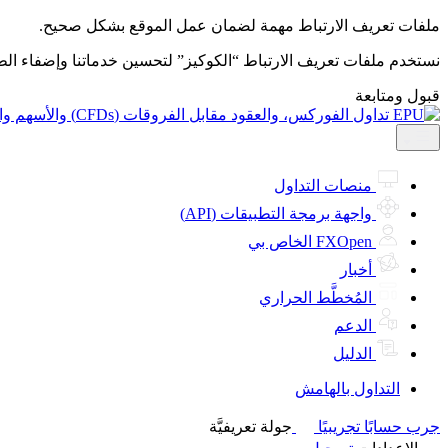
ملفات تعريف الارتباط مهمة لضمان عمل الموقع بشكل صحيح.
نستخدم ملفات تعريف الارتباط “الكوكيز” لتحسين خدماتنا وإضفاء ال
قبول ومتابعة
منصات التداول
واجهة برمجة التطبيقات (API)
FXOpen الخاص بي
أخبار
المُخطَّط الحراري
الدعم
الدليل
التداول بالهامش
جرب حسابًا تجريبيًا
جولة تعريفيَّة