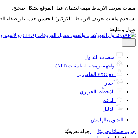
ملفات تعريف الارتباط مهمة لضمان عمل الموقع بشكل صحيح.
نستخدم ملفات تعريف الارتباط “الكوكيز” لتحسين خدماتنا وإضفاء ال
قبول ومتابعة
منصات التداول
واجهة برمجة التطبيقات (API)
FXOpen الخاص بي
أخبار
المُخطَّط الحراري
الدعم
الدليل
التداول بالهامش
جرب حسابًا تجريبيًا
جولة تعريفيَّة