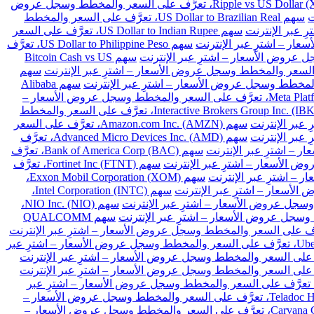
سهم Ripple vs US Dollar (XRPUSD)، تعرَّف على السعر والمخطط وسجل عروض
سهم US Dollar to Brazilian Real، تعرَّف على السعر والمخطط
سهم US Dollar to Indian Rupee، تعرَّف على السعر
سهم US Dollar to Philippine Peso، تعرَّف
سهم Bitcoin Cash vs US
سهم
سهم Alibaba
سهم Meta Platforms Inc. Class A (META)، تعرَّف على السعر والمخطط وسجل عروض الأسعار –
سهم Interactive Brokers Group Inc. (IBKR)، تعرَّف على السعر والمخطط
سهم Amazon.com Inc. (AMZN)، تعرَّف على السعر
سهم Advanced Micro Devices Inc. (AMD)، تعرَّف
سهم Bank of America Corp (BAC)، تعرَّف
سهم Fortinet Inc (FTNT)، تعرَّف
سهم Exxon Mobil Corporation (XOM)،
سهم Intel Corporation (INTC)،
سهم NIO Inc. (NIO)،
سهم QUALCOMM
سهم Uber Technologies Inc. (UBER)، تعرَّف على السعر والمخطط وسجل عروض الأسعار – اشترِ عبر
هم Intellia Therapeutics Inc (NTLA)، تعرَّف على السعر والمخطط وسجل عروض الأسعار – اشترِ عبر
سهم Teladoc Health Inc (TDOC)، تعرَّف على السعر والمخطط وسجل عروض الأسعار –
سهم Carvana Co (CVNA)، تعرَّف على السعر والمخطط وسجل عروض الأسعار –