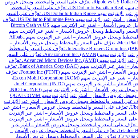
سهم Ripple vs US Dollar (XRPUSD)، تعرَّف على السعر والمخطط وسجل عروض
سهم US Dollar to Brazilian Real، تعرَّف على السعر والمخطط
سهم US Dollar to Indian Rupee، تعرَّف على السعر
سهم US Dollar to Philippine Peso، تعرَّف
سهم Bitcoin Cash vs US
سهم
سهم Alibaba
سهم Meta Platforms Inc. Class A (META)، تعرَّف على السعر والمخطط وسجل عروض الأسعار –
سهم Interactive Brokers Group Inc. (IBKR)، تعرَّف على السعر والمخطط
سهم Amazon.com Inc. (AMZN)، تعرَّف على السعر
سهم Advanced Micro Devices Inc. (AMD)، تعرَّف
سهم Bank of America Corp (BAC)، تعرَّف
سهم Fortinet Inc (FTNT)، تعرَّف
سهم Exxon Mobil Corporation (XOM)،
سهم Intel Corporation (INTC)،
سهم NIO Inc. (NIO)،
سهم QUALCOMM
سهم Uber Technologies Inc. (UBER)، تعرَّف على السعر والمخطط وسجل عروض الأسعار – اشترِ عبر
هم Intellia Therapeutics Inc (NTLA)، تعرَّف على السعر والمخطط وسجل عروض الأسعار – اشترِ عبر
سهم Teladoc Health Inc (TDOC)، تعرَّف على السعر والمخطط وسجل عروض الأسعار –
سهم Carvana Co (CVNA)، تعرَّف على السعر والمخطط وسجل عروض الأسعار –