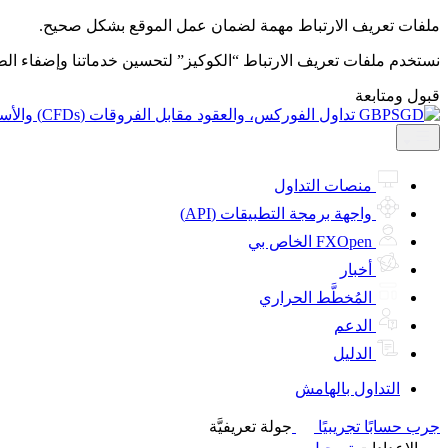
ملفات تعريف الارتباط مهمة لضمان عمل الموقع بشكل صحيح.
نستخدم ملفات تعريف الارتباط “الكوكيز” لتحسين خدماتنا وإضفاء ال
قبول ومتابعة
منصات التداول
واجهة برمجة التطبيقات (API)
FXOpen الخاص بي
أخبار
المُخطَّط الحراري
الدعم
الدليل
التداول بالهامش
جرب حسابًا تجريبيًا
جولة تعريفيَّة