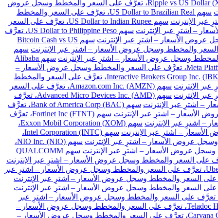
سهم Ripple vs US Dollar (XRPUSD)، تعرَّف على السعر والمخطط وسجل عروض
سهم US Dollar to Brazilian Real، تعرَّف على السعر والمخطط
سهم US Dollar to Indian Rupee، تعرَّف على السعر
سهم US Dollar to Philippine Peso، تعرَّف
سهم Bitcoin Cash vs US
سهم
سهم Alibaba
سهم Meta Platforms Inc. Class A (META)، تعرَّف على السعر والمخطط وسجل عروض الأسعار –
سهم Interactive Brokers Group Inc. (IBKR)، تعرَّف على السعر والمخطط
سهم Amazon.com Inc. (AMZN)، تعرَّف على السعر
سهم Advanced Micro Devices Inc. (AMD)، تعرَّف
سهم Bank of America Corp (BAC)، تعرَّف
سهم Fortinet Inc (FTNT)، تعرَّف
سهم Exxon Mobil Corporation (XOM)،
سهم Intel Corporation (INTC)،
سهم NIO Inc. (NIO)،
سهم QUALCOMM
سهم Uber Technologies Inc. (UBER)، تعرَّف على السعر والمخطط وسجل عروض الأسعار – اشترِ عبر
هم Intellia Therapeutics Inc (NTLA)، تعرَّف على السعر والمخطط وسجل عروض الأسعار – اشترِ عبر
سهم Teladoc Health Inc (TDOC)، تعرَّف على السعر والمخطط وسجل عروض الأسعار –
سهم Carvana Co (CVNA)، تعرَّف على السعر والمخطط وسجل عروض الأسعار –