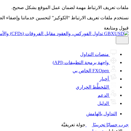
ملفات تعريف الارتباط مهمة لضمان عمل الموقع بشكل صحيح.
نستخدم ملفات تعريف الارتباط “الكوكيز” لتحسين خدماتنا وإضفاء ال
قبول ومتابعة
منصات التداول
واجهة برمجة التطبيقات (API)
FXOpen الخاص بي
أخبار
المُخطَّط الحراري
الدعم
الدليل
التداول بالهامش
جرب حسابًا تجريبيًا
جولة تعريفيَّة