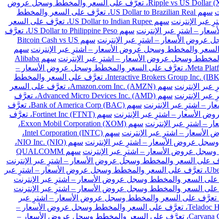
سهم Ripple vs US Dollar (XRPUSD)، تعرَّف على السعر والمخطط وسجل عروض
سهم US Dollar to Brazilian Real، تعرَّف على السعر والمخطط
سهم US Dollar to Indian Rupee، تعرَّف على السعر
سهم US Dollar to Philippine Peso، تعرَّف
سهم Bitcoin Cash vs US
سهم
سهم Alibaba
سهم Meta Platforms Inc. Class A (META)، تعرَّف على السعر والمخطط وسجل عروض الأسعار –
سهم Interactive Brokers Group Inc. (IBKR)، تعرَّف على السعر والمخطط
سهم Amazon.com Inc. (AMZN)، تعرَّف على السعر
سهم Advanced Micro Devices Inc. (AMD)، تعرَّف
سهم Bank of America Corp (BAC)، تعرَّف
سهم Fortinet Inc (FTNT)، تعرَّف
سهم Exxon Mobil Corporation (XOM)،
سهم Intel Corporation (INTC)،
سهم NIO Inc. (NIO)،
سهم QUALCOMM
سهم Uber Technologies Inc. (UBER)، تعرَّف على السعر والمخطط وسجل عروض الأسعار – اشترِ عبر
هم Intellia Therapeutics Inc (NTLA)، تعرَّف على السعر والمخطط وسجل عروض الأسعار – اشترِ عبر
سهم Teladoc Health Inc (TDOC)، تعرَّف على السعر والمخطط وسجل عروض الأسعار –
سهم Carvana Co (CVNA)، تعرَّف على السعر والمخطط وسجل عروض الأسعار –