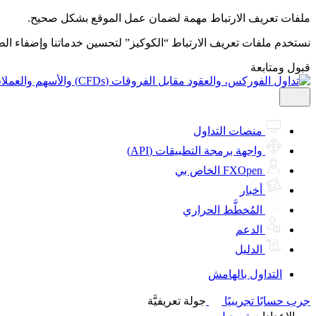
ملفات تعريف الارتباط مهمة لضمان عمل الموقع بشكل صحيح.
نستخدم ملفات تعريف الارتباط “الكوكيز” لتحسين خدماتنا وإضفاء ال
قبول ومتابعة
منصات التداول
واجهة برمجة التطبيقات (API)
FXOpen الخاص بي
أخبار
المُخطَّط الحراري
الدعم
الدليل
التداول بالهامش
جرب حسابًا تجريبيًا
جولة تعريفيَّة