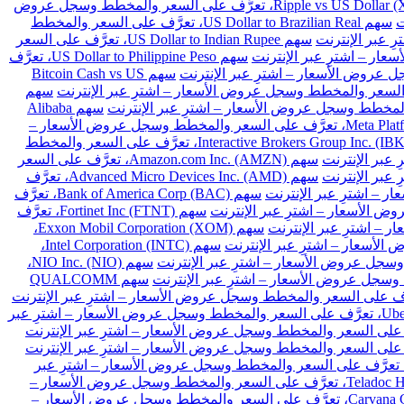
سهم Ripple vs US Dollar (XRPUSD)، تعرَّف على السعر والمخطط وسجل عروض
سهم US Dollar to Brazilian Real، تعرَّف على السعر والمخطط
سهم US Dollar to Indian Rupee، تعرَّف على السعر
سهم US Dollar to Philippine Peso، تعرَّف
سهم Bitcoin Cash vs US
سهم
سهم Alibaba
سهم Meta Platforms Inc. Class A (META)، تعرَّف على السعر والمخطط وسجل عروض الأسعار –
سهم Interactive Brokers Group Inc. (IBKR)، تعرَّف على السعر والمخطط
سهم Amazon.com Inc. (AMZN)، تعرَّف على السعر
سهم Advanced Micro Devices Inc. (AMD)، تعرَّف
سهم Bank of America Corp (BAC)، تعرَّف
سهم Fortinet Inc (FTNT)، تعرَّف
سهم Exxon Mobil Corporation (XOM)،
سهم Intel Corporation (INTC)،
سهم NIO Inc. (NIO)،
سهم QUALCOMM
سهم Uber Technologies Inc. (UBER)، تعرَّف على السعر والمخطط وسجل عروض الأسعار – اشترِ عبر
هم Intellia Therapeutics Inc (NTLA)، تعرَّف على السعر والمخطط وسجل عروض الأسعار – اشترِ عبر
سهم Teladoc Health Inc (TDOC)، تعرَّف على السعر والمخطط وسجل عروض الأسعار –
سهم Carvana Co (CVNA)، تعرَّف على السعر والمخطط وسجل عروض الأسعار –