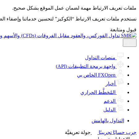
ملفات تعريف الارتباط مهمة لضمان عمل الموقع بشكل صحيح.
نستخدم ملفات تعريف الارتباط “الكوكيز” لتحسين خدماتنا وإضفاء ال
قبول ومتابعة
منصات التداول
واجهة برمجة التطبيقات (API)
FXOpen الخاص بي
أخبار
المُخطَّط الحراري
الدعم
الدليل
التداول بالهامش
جرب حسابًا تجريبيًا
جولة تعريفيَّة