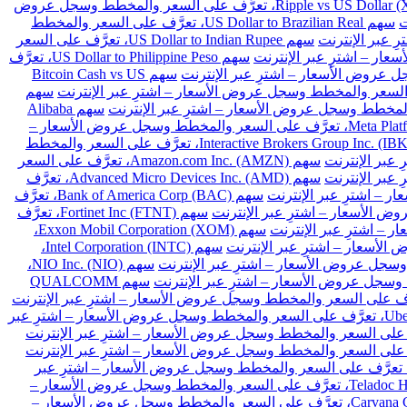
سهم Ripple vs US Dollar (XRPUSD)، تعرَّف على السعر والمخطط وسجل عروض
سهم US Dollar to Brazilian Real، تعرَّف على السعر والمخطط
سهم US Dollar to Indian Rupee، تعرَّف على السعر
سهم US Dollar to Philippine Peso، تعرَّف
سهم Bitcoin Cash vs US
سهم
سهم Alibaba
سهم Meta Platforms Inc. Class A (META)، تعرَّف على السعر والمخطط وسجل عروض الأسعار –
سهم Interactive Brokers Group Inc. (IBKR)، تعرَّف على السعر والمخطط
سهم Amazon.com Inc. (AMZN)، تعرَّف على السعر
سهم Advanced Micro Devices Inc. (AMD)، تعرَّف
سهم Bank of America Corp (BAC)، تعرَّف
سهم Fortinet Inc (FTNT)، تعرَّف
سهم Exxon Mobil Corporation (XOM)،
سهم Intel Corporation (INTC)،
سهم NIO Inc. (NIO)،
سهم QUALCOMM
سهم Uber Technologies Inc. (UBER)، تعرَّف على السعر والمخطط وسجل عروض الأسعار – اشترِ عبر
هم Intellia Therapeutics Inc (NTLA)، تعرَّف على السعر والمخطط وسجل عروض الأسعار – اشترِ عبر
سهم Teladoc Health Inc (TDOC)، تعرَّف على السعر والمخطط وسجل عروض الأسعار –
سهم Carvana Co (CVNA)، تعرَّف على السعر والمخطط وسجل عروض الأسعار –