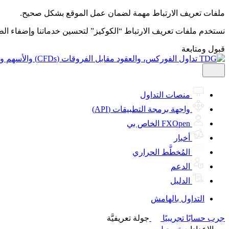
ملفات تعريف الارتباط مهمة لضمان عمل الموقع بشكل صحيح.
نستخدم ملفات تعريف الارتباط “الكوكيز” لتحسين خدماتنا وإضفاء ال
قبول ومتابعة
منصات التداول
واجهة برمجة التطبيقات (API)
FXOpen الخاص بي
أخبار
المُخطَّط الحراري
الدعم
الدليل
التداول بالهامش
جرب حسابًا تجريبيًا
جولة تعريفيَّة