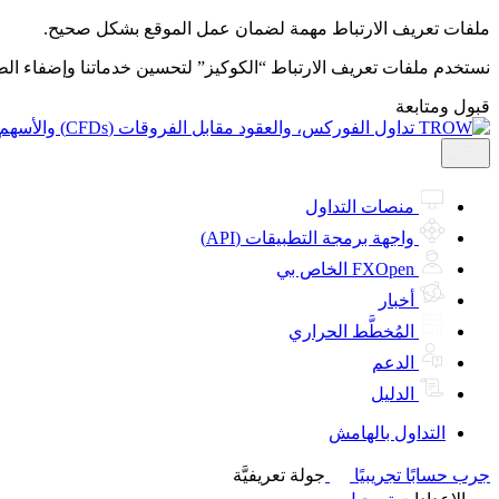
ملفات تعريف الارتباط مهمة لضمان عمل الموقع بشكل صحيح.
نستخدم ملفات تعريف الارتباط “الكوكيز” لتحسين خدماتنا وإضفاء ال
قبول ومتابعة
منصات التداول
واجهة برمجة التطبيقات (API)
FXOpen الخاص بي
أخبار
المُخطَّط الحراري
الدعم
الدليل
التداول بالهامش
جرب حسابًا تجريبيًا
جولة تعريفيَّة