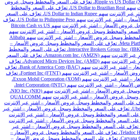
سهم Ripple vs US Dollar (XRPUSD)، تعرَّف على السعر والمخطط وسجل عروض
سهم US Dollar to Brazilian Real، تعرَّف على السعر والمخطط
سهم US Dollar to Indian Rupee، تعرَّف على السعر
سهم US Dollar to Philippine Peso، تعرَّف
سهم Bitcoin Cash vs US
سهم
سهم Alibaba
سهم Meta Platforms Inc. Class A (META)، تعرَّف على السعر والمخطط وسجل عروض الأسعار –
سهم Interactive Brokers Group Inc. (IBKR)، تعرَّف على السعر والمخطط
سهم Amazon.com Inc. (AMZN)، تعرَّف على السعر
سهم Advanced Micro Devices Inc. (AMD)، تعرَّف
سهم Bank of America Corp (BAC)، تعرَّف
سهم Fortinet Inc (FTNT)، تعرَّف
سهم Exxon Mobil Corporation (XOM)،
سهم Intel Corporation (INTC)،
سهم NIO Inc. (NIO)،
سهم QUALCOMM
سهم Uber Technologies Inc. (UBER)، تعرَّف على السعر والمخطط وسجل عروض الأسعار – اشترِ عبر
هم Intellia Therapeutics Inc (NTLA)، تعرَّف على السعر والمخطط وسجل عروض الأسعار – اشترِ عبر
سهم Teladoc Health Inc (TDOC)، تعرَّف على السعر والمخطط وسجل عروض الأسعار –
سهم Carvana Co (CVNA)، تعرَّف على السعر والمخطط وسجل عروض الأسعار –