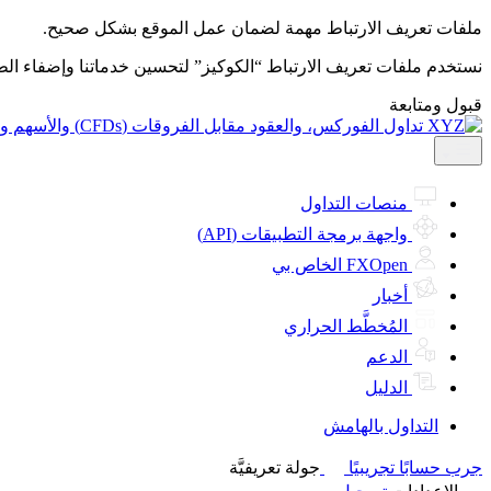
ملفات تعريف الارتباط مهمة لضمان عمل الموقع بشكل صحيح.
نستخدم ملفات تعريف الارتباط “الكوكيز” لتحسين خدماتنا وإضفاء ال
قبول ومتابعة
منصات التداول
واجهة برمجة التطبيقات (API)
FXOpen الخاص بي
أخبار
المُخطَّط الحراري
الدعم
الدليل
التداول بالهامش
جرب حسابًا تجريبيًا
جولة تعريفيَّة