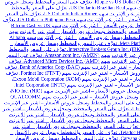
سهم Ripple vs US Dollar (XRPUSD)، تعرَّف على السعر والمخطط وسجل عروض
سهم US Dollar to Brazilian Real، تعرَّف على السعر والمخطط
سهم US Dollar to Indian Rupee، تعرَّف على السعر
سهم US Dollar to Philippine Peso، تعرَّف
سهم Bitcoin Cash vs US
سهم
سهم Alibaba
سهم Meta Platforms Inc. Class A (META)، تعرَّف على السعر والمخطط وسجل عروض الأسعار –
سهم Interactive Brokers Group Inc. (IBKR)، تعرَّف على السعر والمخطط
سهم Amazon.com Inc. (AMZN)، تعرَّف على السعر
سهم Advanced Micro Devices Inc. (AMD)، تعرَّف
سهم Bank of America Corp (BAC)، تعرَّف
سهم Fortinet Inc (FTNT)، تعرَّف
سهم Exxon Mobil Corporation (XOM)،
سهم Intel Corporation (INTC)،
سهم NIO Inc. (NIO)،
سهم QUALCOMM
سهم Uber Technologies Inc. (UBER)، تعرَّف على السعر والمخطط وسجل عروض الأسعار – اشترِ عبر
هم Intellia Therapeutics Inc (NTLA)، تعرَّف على السعر والمخطط وسجل عروض الأسعار – اشترِ عبر
سهم Teladoc Health Inc (TDOC)، تعرَّف على السعر والمخطط وسجل عروض الأسعار –
سهم Carvana Co (CVNA)، تعرَّف على السعر والمخطط وسجل عروض الأسعار –