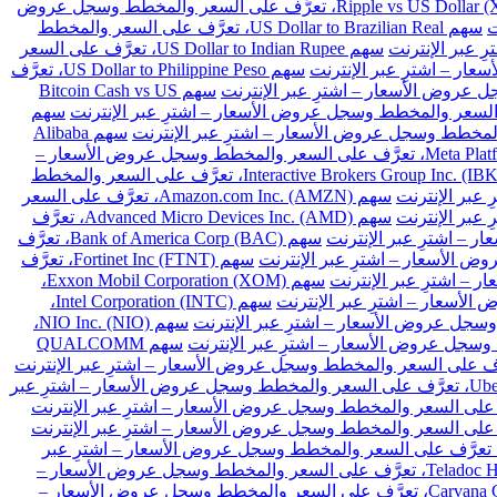
سهم Ripple vs US Dollar (XRPUSD)، تعرَّف على السعر والمخطط وسجل عروض
سهم US Dollar to Brazilian Real، تعرَّف على السعر والمخطط
سهم US Dollar to Indian Rupee، تعرَّف على السعر
سهم US Dollar to Philippine Peso، تعرَّف
سهم Bitcoin Cash vs US
سهم
سهم Alibaba
سهم Meta Platforms Inc. Class A (META)، تعرَّف على السعر والمخطط وسجل عروض الأسعار –
سهم Interactive Brokers Group Inc. (IBKR)، تعرَّف على السعر والمخطط
سهم Amazon.com Inc. (AMZN)، تعرَّف على السعر
سهم Advanced Micro Devices Inc. (AMD)، تعرَّف
سهم Bank of America Corp (BAC)، تعرَّف
سهم Fortinet Inc (FTNT)، تعرَّف
سهم Exxon Mobil Corporation (XOM)،
سهم Intel Corporation (INTC)،
سهم NIO Inc. (NIO)،
سهم QUALCOMM
سهم Uber Technologies Inc. (UBER)، تعرَّف على السعر والمخطط وسجل عروض الأسعار – اشترِ عبر
هم Intellia Therapeutics Inc (NTLA)، تعرَّف على السعر والمخطط وسجل عروض الأسعار – اشترِ عبر
سهم Teladoc Health Inc (TDOC)، تعرَّف على السعر والمخطط وسجل عروض الأسعار –
سهم Carvana Co (CVNA)، تعرَّف على السعر والمخطط وسجل عروض الأسعار –