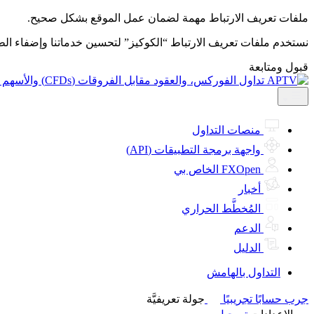
ملفات تعريف الارتباط مهمة لضمان عمل الموقع بشكل صحيح.
نستخدم ملفات تعريف الارتباط “الكوكيز” لتحسين خدماتنا وإضفاء ال
قبول ومتابعة
منصات التداول
واجهة برمجة التطبيقات (API)
FXOpen الخاص بي
أخبار
المُخطَّط الحراري
الدعم
الدليل
التداول بالهامش
جرب حسابًا تجريبيًا
جولة تعريفيَّة