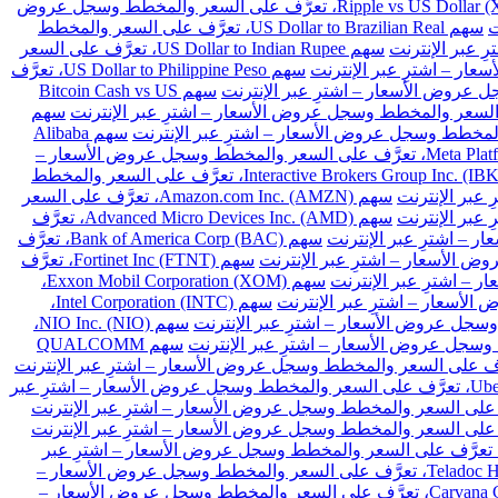
سهم Ripple vs US Dollar (XRPUSD)، تعرَّف على السعر والمخطط وسجل عروض
سهم US Dollar to Brazilian Real، تعرَّف على السعر والمخطط
سهم US Dollar to Indian Rupee، تعرَّف على السعر
سهم US Dollar to Philippine Peso، تعرَّف
سهم Bitcoin Cash vs US
سهم
سهم Alibaba
سهم Meta Platforms Inc. Class A (META)، تعرَّف على السعر والمخطط وسجل عروض الأسعار –
سهم Interactive Brokers Group Inc. (IBKR)، تعرَّف على السعر والمخطط
سهم Amazon.com Inc. (AMZN)، تعرَّف على السعر
سهم Advanced Micro Devices Inc. (AMD)، تعرَّف
سهم Bank of America Corp (BAC)، تعرَّف
سهم Fortinet Inc (FTNT)، تعرَّف
سهم Exxon Mobil Corporation (XOM)،
سهم Intel Corporation (INTC)،
سهم NIO Inc. (NIO)،
سهم QUALCOMM
سهم Uber Technologies Inc. (UBER)، تعرَّف على السعر والمخطط وسجل عروض الأسعار – اشترِ عبر
هم Intellia Therapeutics Inc (NTLA)، تعرَّف على السعر والمخطط وسجل عروض الأسعار – اشترِ عبر
سهم Teladoc Health Inc (TDOC)، تعرَّف على السعر والمخطط وسجل عروض الأسعار –
سهم Carvana Co (CVNA)، تعرَّف على السعر والمخطط وسجل عروض الأسعار –