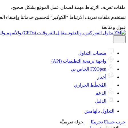
ملفات تعريف الارتباط مهمة لضمان عمل الموقع بشكل صحيح.
نستخدم ملفات تعريف الارتباط “الكوكيز” لتحسين خدماتنا وإضفاء ال
قبول ومتابعة
منصات التداول
واجهة برمجة التطبيقات (API)
FXOpen الخاص بي
أخبار
المُخطَّط الحراري
الدعم
الدليل
التداول بالهامش
جرب حسابًا تجريبيًا
جولة تعريفيَّة